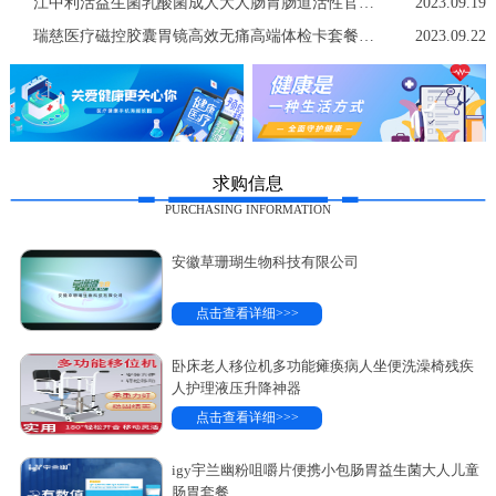
江中利活益生菌乳酸菌成人大人肠胃肠道活性官方店非调理冻干粉
2023.09.19
瑞慈医疗磁控胶囊胃镜高效无痛高端体检卡套餐中青老年男女士通用
2023.09.22
求购信息
PURCHASING INFORMATION
安徽草珊瑚生物科技有限公司
点击查看详细>>>
卧床老人移位机多功能瘫痪病人坐便洗澡椅残疾
人护理液压升降神器
点击查看详细>>>
igy宇兰幽粉咀嚼片便携小包肠胃益生菌大人儿童
肠胃套餐