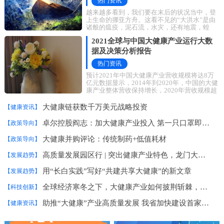
热门资讯
越来越多看到，我们要在末后的状况当中，登
上生命的挪亚方舟。这看不见的“大洪水”是由
诸般的瘟疫，泥石流，水灾，还有地震，蝗
灾、战争等组成的，好像是各种各样的一些潜
2021全球与中国大健康产业运行大数
据及决策分析报告
热门资讯
预计2021年中国大健康产业营收规模将达8万
亿元数据显示，2014年到2020年，中国的大健
康产业整体营收保持增长，2020年营收规模超
过7万亿元，预计2021年将达8万亿元，增幅达
8.1%。艾媒
大健康链获数千万美元战略投资
【健康资讯】
卓尔控股阎志：加大健康产业投入 第一只口罩即将出产
【政策导向】
大健康并购评论：传统制药+低值耗材
【政策导向】
高质量发展园区行 | 突出健康产业特色，龙门大健康产业园走差异化发展之路
【发展趋势】
用“长白实践”写好“共建共享大健康”的新文章
【发展趋势】
全球经济寒冬之下，大健康产业如何披荆斩棘，冲破困局？
【科技创新】
助推“大健康”产业高质量发展 我省加快建设首家国家市场监管重点实验室
【健康资讯】