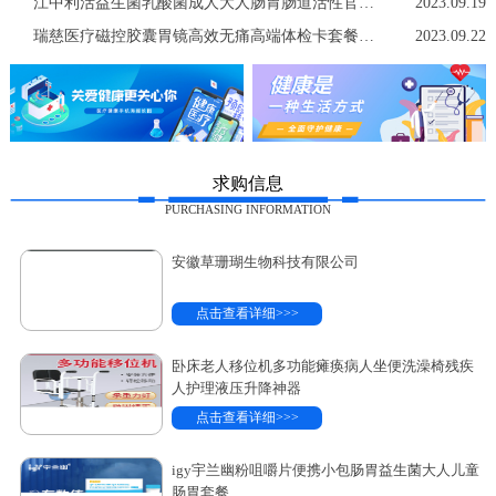
江中利活益生菌乳酸菌成人大人肠胃肠道活性官方店非调理冻干粉
2023.09.19
瑞慈医疗磁控胶囊胃镜高效无痛高端体检卡套餐中青老年男女士通用
2023.09.22
求购信息
PURCHASING INFORMATION
安徽草珊瑚生物科技有限公司
点击查看详细>>>
卧床老人移位机多功能瘫痪病人坐便洗澡椅残疾
人护理液压升降神器
点击查看详细>>>
igy宇兰幽粉咀嚼片便携小包肠胃益生菌大人儿童
肠胃套餐