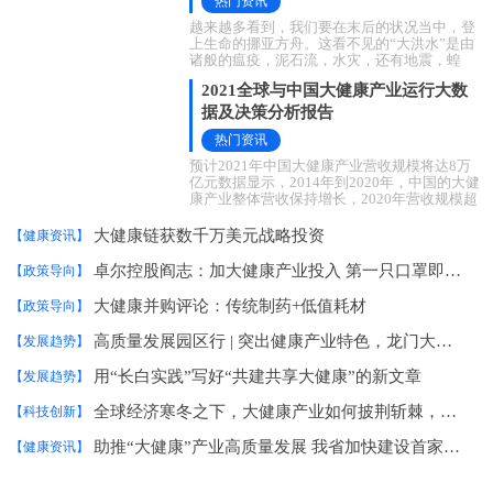
热门资讯
越来越多看到，我们要在末后的状况当中，登
上生命的挪亚方舟。这看不见的“大洪水”是由
诸般的瘟疫，泥石流，水灾，还有地震，蝗
灾、战争等组成的，好像是各种各样的一些潜
2021全球与中国大健康产业运行大数
据及决策分析报告
热门资讯
预计2021年中国大健康产业营收规模将达8万
亿元数据显示，2014年到2020年，中国的大健
康产业整体营收保持增长，2020年营收规模超
过7万亿元，预计2021年将达8万亿元，增幅达
8.1%。艾媒
大健康链获数千万美元战略投资
【健康资讯】
卓尔控股阎志：加大健康产业投入 第一只口罩即将出产
【政策导向】
大健康并购评论：传统制药+低值耗材
【政策导向】
高质量发展园区行 | 突出健康产业特色，龙门大健康产业园走差异化发展之路
【发展趋势】
用“长白实践”写好“共建共享大健康”的新文章
【发展趋势】
全球经济寒冬之下，大健康产业如何披荆斩棘，冲破困局？
【科技创新】
助推“大健康”产业高质量发展 我省加快建设首家国家市场监管重点实验室
【健康资讯】