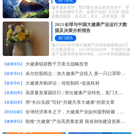
热门资讯
越来越多看到，我们要在末后的状况当中，登
上生命的挪亚方舟。这看不见的“大洪水”是由
诸般的瘟疫，泥石流，水灾，还有地震，蝗
灾、战争等组成的，好像是各种各样的一些潜
2021全球与中国大健康产业运行大数
据及决策分析报告
热门资讯
预计2021年中国大健康产业营收规模将达8万
亿元数据显示，2014年到2020年，中国的大健
康产业整体营收保持增长，2020年营收规模超
过7万亿元，预计2021年将达8万亿元，增幅达
8.1%。艾媒
大健康链获数千万美元战略投资
【健康资讯】
卓尔控股阎志：加大健康产业投入 第一只口罩即将出产
【政策导向】
大健康并购评论：传统制药+低值耗材
【政策导向】
高质量发展园区行 | 突出健康产业特色，龙门大健康产业园走差异化发展之路
【发展趋势】
用“长白实践”写好“共建共享大健康”的新文章
【发展趋势】
全球经济寒冬之下，大健康产业如何披荆斩棘，冲破困局？
【科技创新】
助推“大健康”产业高质量发展 我省加快建设首家国家市场监管重点实验室
【健康资讯】