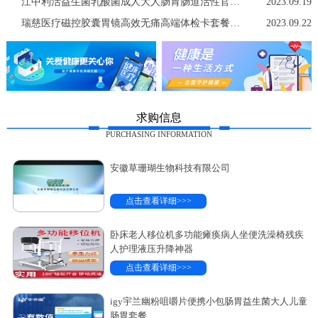
江中利活益生菌乳酸菌成人大人肠胃肠道活性官方店非调理冻干粉
2023.09.19
瑞慈医疗磁控胶囊胃镜高效无痛高端体检卡套餐中青老年男女士通用
2023.09.22
求购信息
PURCHASING INFORMATION
安徽草珊瑚生物科技有限公司
点击查看详细>>>
卧床老人移位机多功能瘫痪病人坐便洗澡椅残疾
人护理液压升降神器
点击查看详细>>>
igy宇兰幽粉咀嚼片便携小包肠胃益生菌大人儿童
肠胃套餐