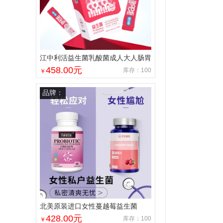
江中利活益生菌乳酸菌成人大人肠胃
肠道活性官方店非调理冻干粉
458.00
元
库存：100
￥
品牌：
北美原装进口女性蔓越莓益生菌
428.00
元
库存：100
￥