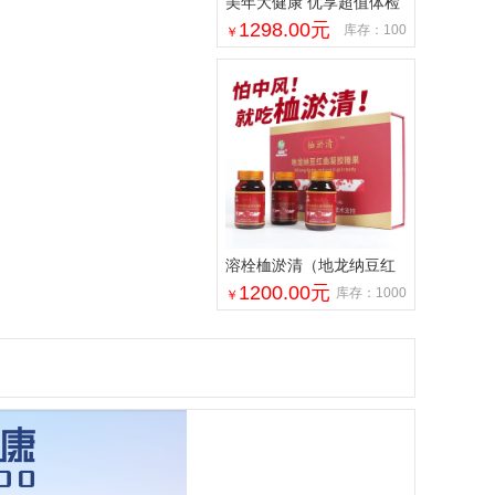
美年大健康 优享超值体检
套餐 中青年 家人精英白领
1298.00
元
库存：100
￥
溶栓桖淤清（地龙纳豆红
曲凝胶糖果）
1200.00
元
库存：1000
￥