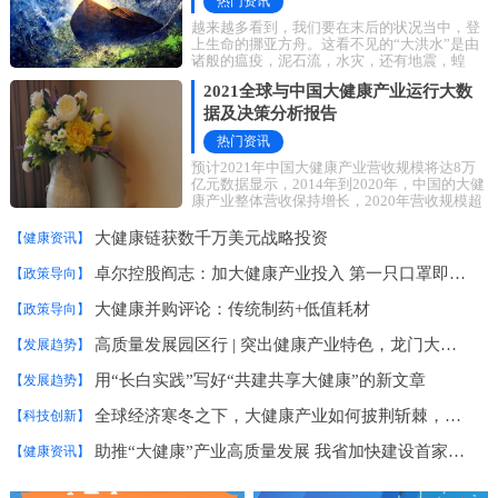
热门资讯
越来越多看到，我们要在末后的状况当中，登
上生命的挪亚方舟。这看不见的“大洪水”是由
诸般的瘟疫，泥石流，水灾，还有地震，蝗
灾、战争等组成的，好像是各种各样的一些潜
2021全球与中国大健康产业运行大数
据及决策分析报告
热门资讯
预计2021年中国大健康产业营收规模将达8万
亿元数据显示，2014年到2020年，中国的大健
康产业整体营收保持增长，2020年营收规模超
过7万亿元，预计2021年将达8万亿元，增幅达
8.1%。艾媒
大健康链获数千万美元战略投资
【健康资讯】
卓尔控股阎志：加大健康产业投入 第一只口罩即将出产
【政策导向】
大健康并购评论：传统制药+低值耗材
【政策导向】
高质量发展园区行 | 突出健康产业特色，龙门大健康产业园走差异化发展之路
【发展趋势】
用“长白实践”写好“共建共享大健康”的新文章
【发展趋势】
全球经济寒冬之下，大健康产业如何披荆斩棘，冲破困局？
【科技创新】
助推“大健康”产业高质量发展 我省加快建设首家国家市场监管重点实验室
【健康资讯】