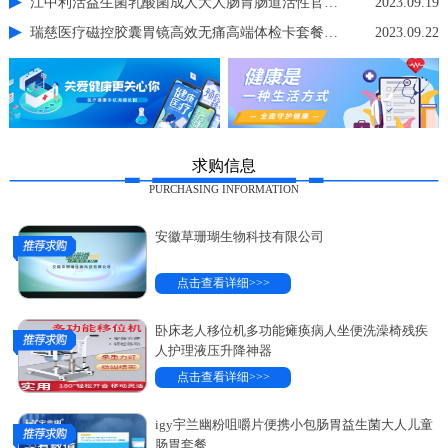
江中利活益生菌乳酸菌成人大人肠胃肠道活性官方店非调理冻干粉
2023.09.19
瑞慈医疗磁控胶囊胃镜高效无痛高端体检卡套餐中青老年男女士通用
2023.09.22
求购信息
PURCHASING INFORMATION
安徽草珊瑚生物科技有限公司
点击查看详细>>>
卧床老人移位机多功能瘫痪病人坐便洗澡椅残疾
人护理液压升降神器
点击查看详细>>>
igy宇兰幽粉咀嚼片便携小包肠胃益生菌大人儿童
肠胃套餐